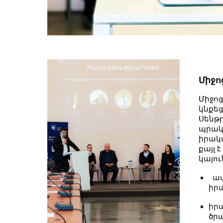
Միջո
Միջո
կնքեց
Սենթ
պրակ
իրակ
քայլ 
կայո
ապ
իր
իր
ծր