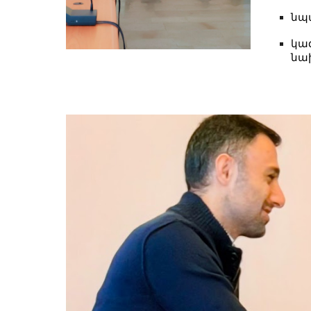
նպ
կա
նա