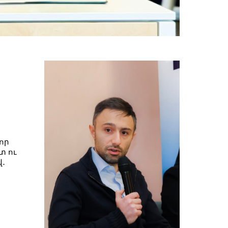
ր
որ
տ ու
․