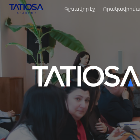
Գլխավոր էջ
Որակավորմա
Sk