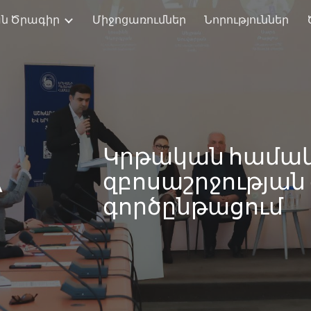
ն Ծրագիր
Միջոցառումներ
Նորություններ
ip to main content
Skip to navigat
Կրթական համակ
զբոսաշրջությա
գործընթացում