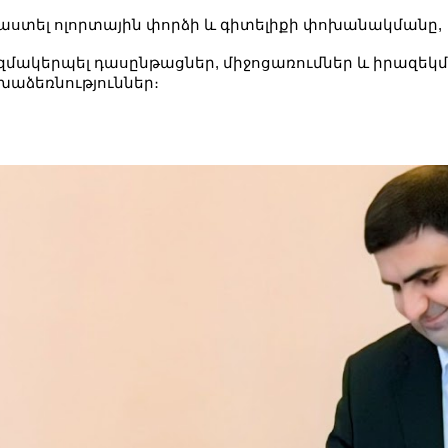
աստել ոլորտային փորձի և գիտելիքի փոխանակմանը,
զմակերպել դասընթացներ, միջոցառումներ և իրազեկ
խաձեռնություններ։