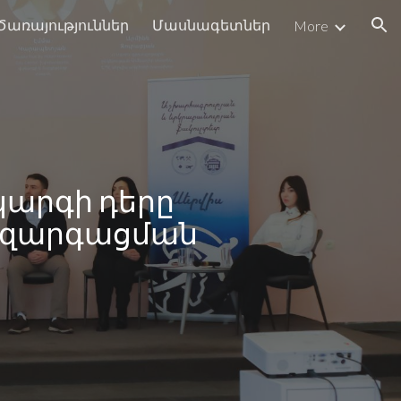
Ծառայություններ
Մասնագետներ
More
ion
արգի դերը
ն զարգացման